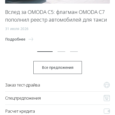
Вслед за OMODA C5: флагман OMODA C7
С
пополнил реестр автомобилей для такси
п
а
31 июля 2026
5 
Подробнее
По
Все предложения
Заказ тест-драйва
Спецпредложения
Расчет кредита