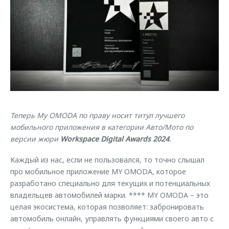
Страхование
Дополнительная техническая поддержка
Обратная связь
Кредитный калькулятор
Руководства по эксплуатации
Клиентская поддержка
Аксессуары
O&J Автоклуб
Одежда и сувениры
Оригинальные аксессуары
Клуб владельцев OMODA
Запчасти
Приложение O&J
Теперь My OMODA по праву носит титул лучшего
Трейд-ин
Аксессуары
мобильного приложения в категории Авто/Мото по
Калькулятор трейд-ин
Одежда и сувениры
версии жюри
Workspace Digital Awards 2024
.
Оригинальные аксессуары
Каждый из нас, если не пользовался, то точно слышал
Запчасти
про мобильное приложение MY OMODA, которое
разработано специально для текущих и потенциальных
владельцев автомобилей марки. **** MY OMODA – это
целая экосистема, которая позволяет: забронировать
автомобиль онлайн, управлять функциями своего авто с