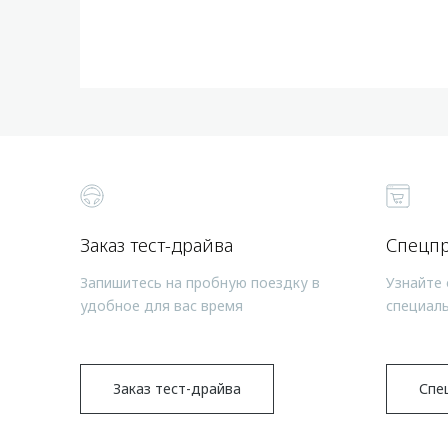
Заказ тест-драйва
Спецп
Запишитесь на пробную поездку в
Узнайте 
удобное для вас время
специал
Заказ тест-драйва
Спе