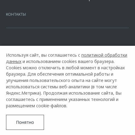
7728168971 ОГРН 1027700067328 место нахождение 107078, г.
Москва, ул. Каланчевская, д. 27. Ген.лицензия ЦБ РФ № 1326 от
КОНТАКТЫ
16.01.2015. Предложение ограничено и не является публичной
офертой.
Используя сайт, вы соглашаетесь с
политикой обработки
данных
и использованием cookies вашего браузера.
Cookies можно отключить в любой момент в настройках
браузера. Для обеспечения оптимальной работы и
улучшения пользовательского опыта на сайте могут
использоваться системы веб-аналитики (в том числе
Горячая линия OMODA:
+7 (8162) 64-99-99
Яндекс.Метрика). Продолжая использование сайта, Вы
соглашаетесь с применением указанных технологий и
© 2026 АВН
размещением cookie-файлов.
Модельный ряд
Архивные модели
Контакты
Правовая информация
Понятно