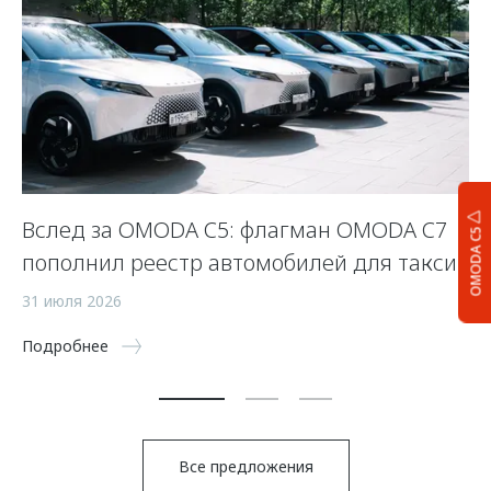
Вслед за OMODA C5: флагман OMODA C7
С
OMODA C5
пополнил реестр автомобилей для такси
п
а
31 июля 2026
5 
Подробнее
По
Все предложения