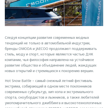
Страхование
Дополнительная техническая поддержка
Обратная связь
Кредитный калькулятор
Руководства по эксплуатации
Клиентская поддержка
Аксессуары
O&J Автоклуб
Одежда и сувениры
Оригинальные аксессуары
Клуб владельцев OMODA
Следуя концепции развития современных модных
тенденций не только в автомобильной индустрии,
Запчасти
Приложение O&J
бренды OMODA и JAECOO продолжают поддерживать
стиль, моду и спорт, которые являются частью ДНК
Трейд-ин
Аксессуары
компании, чья философия направлена на устойчивое
Калькулятор трейд-ин
Одежда и сувениры
развитие общества и объединение людей, жаждущих
новых открытий и стремящихся к покорению вершин.
Оригинальные аксессуары
Запчасти
Hot Snow Battle – самый снежный летний фестиваль
экстрима, собирающий в одном месте поклонников
современных субкультур, хип-хопа и экстремального
спорта, сноубордистов и лыжников, а также любителей
умопомрачительного джиббинга и высокотехнологичных