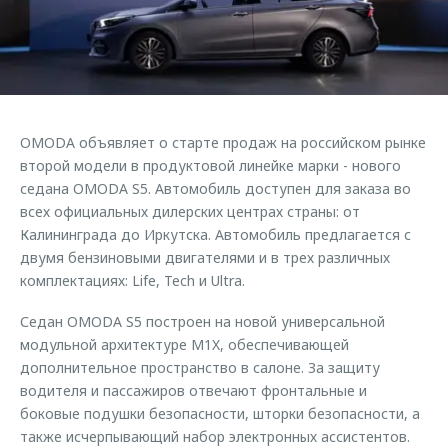
Страхование
Дополнительная техническая поддержка
Обратная связь
Кредитный калькулятор
Руководства по эксплуатации
Клиентская поддержка
Аксессуары
O&J Автоклуб
Одежда и сувениры
OMODA объявляет о старте продаж на российском рынке
Оригинальные аксессуары
Клуб владельцев OMODA
второй модели в продуктовой линейке марки - нового
Запчасти
Приложение O&J
седана OMODA S5. Автомобиль доступен для заказа во
всех официальных дилерских центрах страны: от
Трейд-ин
Аксессуары
Калининграда до Иркутска. Автомобиль предлагается с
двумя бензиновыми двигателями и в трех различных
Калькулятор трейд-ин
Одежда и сувениры
комплектациях: Life, Tech и Ultra.
Оригинальные аксессуары
Седан OMODA S5 построен на новой универсальной
Запчасти
модульной архитектуре M1X, обеспечивающей
дополнительное пространство в салоне. За защиту
водителя и пассажиров отвечают фронтальные и
боковые подушки безопасности, шторки безопасности, а
также исчерпывающий набор электронных ассистентов.