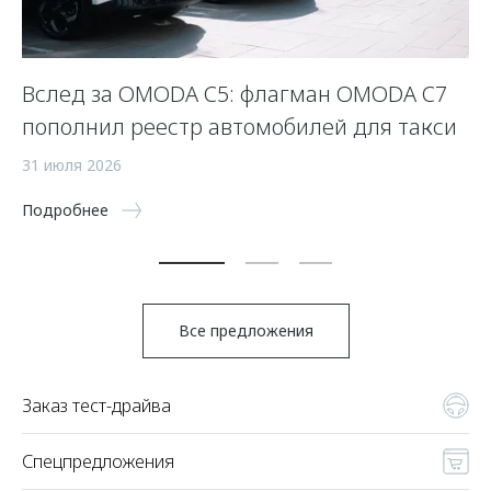
Вслед за OMODA C5: флагман OMODA C7
С
пополнил реестр автомобилей для такси
п
а
31 июля 2026
5 
Подробнее
По
Все предложения
Заказ тест-драйва
Спецпредложения