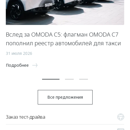
Вслед за OMODA C5: флагман OMODA C7
С
пополнил реестр автомобилей для такси
п
а
31 июля 2026
5 
Подробнее
По
Все предложения
Заказ тест-драйва