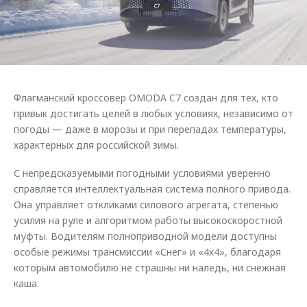
Страхование
Дополнительная техническая поддержка
Обратная связь
Кредитный калькулятор
Руководства по эксплуатации
Клиентская поддержка
Аксессуары
O&J Автоклуб
Одежда и сувениры
Флагманский кроссовер OMODA C7 создан для тех, кто
Оригинальные аксессуары
Клуб владельцев OMODA
привык достигать целей в любых условиях, независимо от
Запчасти
Приложение O&J
погоды — даже в морозы и при перепадах температуры,
характерных для российской зимы.
Трейд-ин
Аксессуары
С непредсказуемыми погодными условиями уверенно
Калькулятор трейд-ин
Одежда и сувениры
справляется интеллектуальная система полного привода.
Оригинальные аксессуары
Она управляет откликами силового агрегата, степенью
усилия на руле и алгоритмом работы высокоскоростной
Запчасти
муфты. Водителям полноприводной модели доступны
особые режимы трансмиссии «Снег» и «4х4», благодаря
которым автомобилю не страшны ни наледь, ни снежная
каша.