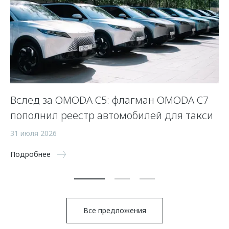
Вслед за OMODA C5: флагман OMODA C7
С
пополнил реестр автомобилей для такси
п
а
31 июля 2026
5 
Подробнее
По
Все предложения