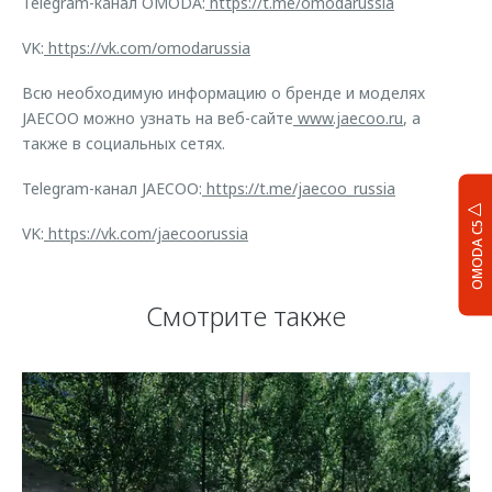
Telegram-канал OMODA:
https://t.me/omodarussia
VK:
https://vk.com/omodarussia
Всю необходимую информацию о бренде и моделях
JAECOO можно узнать на веб-сайте
www.jaecoo.ru
, а
также в социальных сетях.
Telegram-канал JAECOO:
https://t.me/jaecoo_russia
OMODA C5
VK:
https://vk.com/jaecoorussia
Смотрите также