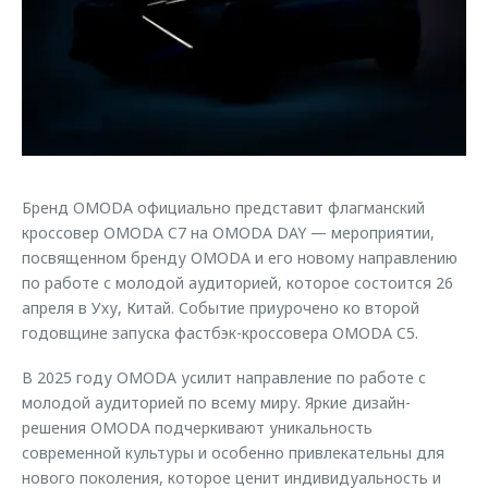
Страхование
Дополнительная техническая поддержка
Обратная связь
Кредитный калькулятор
Руководства по эксплуатации
Клиентская поддержка
Аксессуары
O&J Автоклуб
Одежда и сувениры
Оригинальные аксессуары
Клуб владельцев OMODA
Запчасти
Приложение O&J
Бренд OMODA официально представит флагманский
кроссовер OMODA C7 на OMODA DAY — мероприятии,
Трейд-ин
Аксессуары
посвященном бренду OMODA и его новому направлению
по работе с молодой аудиторией, которое состоится 26
Калькулятор трейд-ин
Одежда и сувениры
апреля в Уху, Китай. Событие приурочено ко второй
Оригинальные аксессуары
годовщине запуска фастбэк-кроссовера OMODA C5.
Запчасти
В 2025 году OMODA усилит направление по работе с
молодой аудиторией по всему миру. Яркие дизайн-
решения OMODA подчеркивают уникальность
современной культуры и особенно привлекательны для
нового поколения, которое ценит индивидуальность и