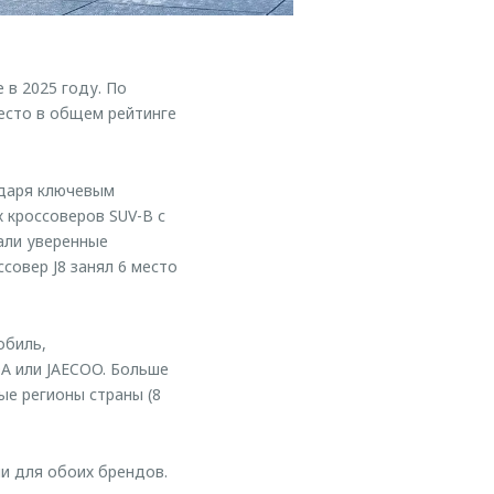
в 2025 году. По
есто в общем рейтинге
одаря ключевым
 кроссоверов SUV-B с
али уверенные
ссовер J8 занял 6 место
обиль,
A или JAECOO. Больше
ые регионы страны (8
и для обоих брендов.