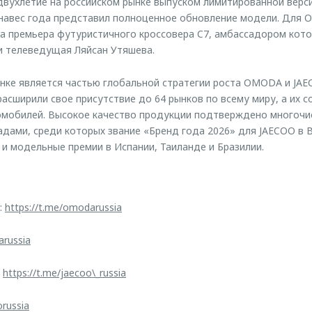
вухлетие на российском рынке выпуском лимитированной верс
занавес года представил полноценное обновление модели. Для
а премьера футуристичного кроссовера C7, амбассадором кот
и телеведущая Ляйсан Утяшева.
ынке является частью глобальной стратегии роста OMODA и JAE
асширили свое присутствие до 64 рынков по всему миру, а их 
томобилей. Высокое качество продукции подтверждено многоч
ами, среди которых звание «Бренд года 2026» для JAECOO в В
 и модельные премии в Испании, Таиланде и Бразилии.
:
https://t.me/omodarussia
arussia
:
https://t.me/jaecoo\_russia
orussia