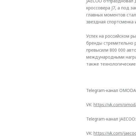
JAECOO отпраздновал д
кроссовера J7, а под 
главных моментов стал
звездная спортсменка 
Успех на российском р
бренды стремительно р
превысили 800 000 ав
международными наград
также технологические
Telegram-канал OMODA
VK:
https://vk.com/omod
Telegram-канал JAECOO
VK:
https://vk.com/jaeco