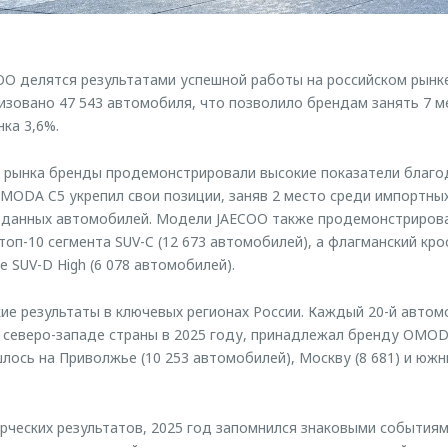
 делятся результатами успешной работы на российском рынке 
изовано 47 543 автомобиля, что позволило брендам занять 7 м
ка 3,6%.
в рынка бренды продемонстрировали высокие показатели благ
MODA C5 укрепил свои позиции, заняв 2 место среди импортных
роданных автомобилей. Модели JAECOO также продемонстриров
 топ-10 сегмента SUV-C (12 673 автомобилей), а флагманский кро
 SUV-D High (6 078 автомобилей).
ие результаты в ключевых регионах России. Каждый 20-й автом
 северо-западе страны в 2025 году, принадлежал бренду OMOD
лось на Приволжье (10 253 автомобилей), Москву (8 681) и южн
ческих результатов, 2025 год запомнился знаковыми событиям