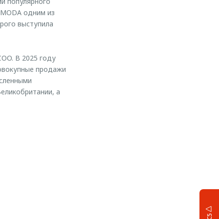
ии популярного
 OMODA одним из
орого выступила
COO. В 2025 году
совокупные продажи
исленными
еликобритании, а